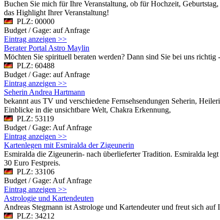
Buchen Sie mich für Ihre Veranstaltung, ob für Hochzeit, Geburtstag,
das Highlight Ihrer Veranstaltung!
PLZ: 00000
Budget / Gage: auf Anfrage
Eintrag anzeigen >>
Berater Portal Astro Maylin
Möchten Sie spirituell beraten werden? Dann sind Sie bei uns richti
PLZ: 60488
Budget / Gage: auf Anfrage
Eintrag anzeigen >>
Seherin Andrea Hartmann
bekannt aus TV und verschiedene Fernsehsendungen Seherin, Heilerin
Einblicke in die unsichtbare Welt, Chakra Erkennung,
PLZ: 53119
Budget / Gage: Auf Anfrage
Eintrag anzeigen >>
Kartenlegen mit Esmiralda der Zigeunerin
Esmiralda die Zigeunerin- nach überlieferter Tradition. Esmiralda le
30 Euro Festpreis.
PLZ: 33106
Budget / Gage: Auf Anfrage
Eintrag anzeigen >>
Astrologie und Kartendeuten
Andreas Stegmann ist Astrologe und Kartendeuter und freut sich auf Ih
PLZ: 34212