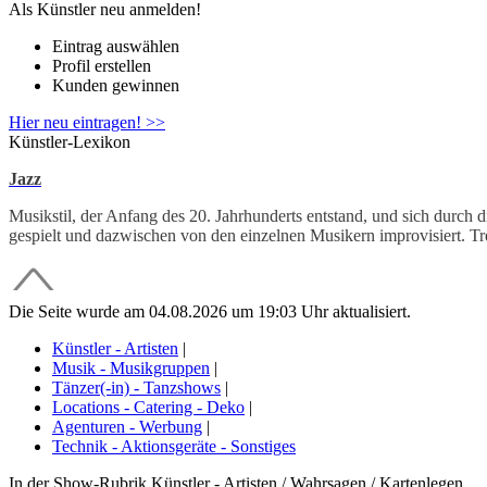
Als Künstler neu anmelden!
Eintrag auswählen
Profil erstellen
Kunden gewinnen
Hier neu eintragen! >>
Künstler-Lexikon
Jazz
Musikstil, der Anfang des 20. Jahrhunderts entstand, und sich durch 
gespielt und dazwischen von den einzelnen Musikern improvisiert. 
Die Seite wurde am 04.08.2026 um 19:03 Uhr aktualisiert.
Künstler - Artisten
|
Musik - Musikgruppen
|
Tänzer(-in) - Tanzshows
|
Locations - Catering - Deko
|
Agenturen - Werbung
|
Technik - Aktionsgeräte - Sonstiges
In der Show-Rubrik Künstler - Artisten / Wahrsagen / Kartenlegen