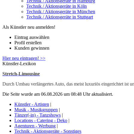
Technik / Aktionsgeräte in Hamburg
Technik / Aktionsgeräte in Köln
Technik / Aktionsgeräte in München
Technik / Aktionsgeräte in Stuttgart
Als Künstler neu anmelden!
Eintrag auswählen
Profil erstellen
Kunden gewinnen
Hier neu eintragen! >>
Künstler-Lexikon
Stretch-Limousine
Durch Umbau verlängertes Auto, das meist luxuriös eingerichtet ist u
Die Seite wurde am 06.08.2026 um 08:48 Uhr aktualisiert.
Künstler - Artisten
|
Musik - Musikgruppen
|
Tänzer(-in) - Tanzshows
|
Locations - Catering - Deko
|
Agenturen - Werbung
|
Technik - Aktionsgeräte - Sonstiges