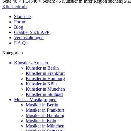
Seite 46
<
1
...
45
46
>
Seiten: 46
Künstler in Ihrer Region suchen:
Künstlerkorb
Startseite
Forum
Blog
Crabbel Such-APP
Veranstaltungen
F.A.Q.
Kategorien
Künstler - Artisten
Künstler in Berlin
Künstler in Frankfurt
Künstler in Hamburg
Künstler in Köln
Künstler in München
Künstler in Stuttgart
Musik - Musikgruppen
Musiker in Berlin
Musiker in Frankfurt
Musiker in Hamburg
Musiker in Köln
Musiker in München