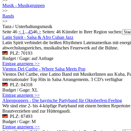
>>
Musik - Musikgruppen
>>
Bands
>>
Tanz-/ Unterhaltungsmusik
Seite 46
<
1
...
45
46
>
Seiten: 46
Künstler in Ihrer Region suchen:
Latin Spirit - Salsa & Afro Cuban Jazz
Latin Spirit verbindet die heißen Rhythmen Lateinamerikas mit ener
abwechslungsreiches, musikalisches Feuerwerk auf die Bühne.
PLZ: 70193
Budget / Gage: auf Anfrage
Eintrag anzeigen >>
Vientos Del Caribe - Where Salsa Meets Pop
Vientos Del Caribe, eine Latino Band mit MusikerInnen aus Kuba, Pa
internationaler Top Hits in Salsa Arrangements. 3 CD's verfügbar
PLZ: 04318
Budget / Gage: XL
Eintrag anzeigen >>
Alpenpoppers - Die bayrische Partyband für Oktoberfest-Feeling
Wir sind eine 2- bis 4-köpfige Partyband mit einem breiten Repertoir
Brautverziehen und zur Hüttengaudi.
PLZ: 87493
Budget / Gage: M
Eintrag anzeigen >>