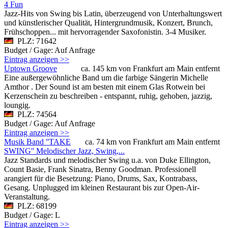
4 Fun
Jazz-Hits von Swing bis Latin, überzeugend von Unterhaltungswert
und künstlerischer Qualität, Hintergrundmusik, Konzert, Brunch,
Frühschoppen... mit hervorragender Saxofonistin. 3-4 Musiker.
PLZ: 71642
Budget / Gage: Auf Anfrage
Eintrag anzeigen >>
Uptown Groove
ca. 145 km von Frankfurt am Main entfernt
Eine außergewöhnliche Band um die farbige Sängerin Michelle
Amthor . Der Sound ist am besten mit einem Glas Rotwein bei
Kerzenschein zu beschreiben - entspannt, ruhig, gehoben, jazzig,
loungig.
PLZ: 74564
Budget / Gage: Auf Anfrage
Eintrag anzeigen >>
Musik Band ''TAKE
ca. 74 km von Frankfurt am Main entfernt
SWING'' Melodischer Jazz, Swing,...
Jazz Standards und melodischer Swing u.a. von Duke Ellington,
Count Basie, Frank Sinatra, Benny Goodman. Professionell
arangiert für die Besetzung: Piano, Drums, Sax, Kontrabass,
Gesang. Unplugged im kleinen Restaurant bis zur Open-Air-
Veranstaltung.
PLZ: 68199
Budget / Gage: L
Eintrag anzeigen >>