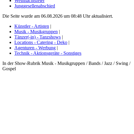
Weihnachtsfeier
Junggesellenabschied
Die Seite wurde am 06.08.2026 um 08:48 Uhr aktualisiert.
Künstler - Artisten
|
Musik - Musikgruppen
|
Tänzer(-in) - Tanzshows
|
Locations - Catering - Deko
|
Agenturen - Werbung
|
Technik - Aktionsgeräte - Sonstiges
In der Show-Rubrik Musik - Musikgruppen / Bands / Jazz / Swing /
Gospel