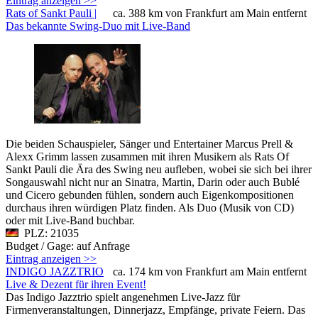
Eintrag anzeigen >>
Rats of Sankt Pauli |
ca. 388 km von Frankfurt am Main entfernt
Das bekannte Swing-Duo mit Live-Band
Die beiden Schauspieler, Sänger und Entertainer Marcus Prell &
Alexx Grimm lassen zusammen mit ihren Musikern als Rats Of
Sankt Pauli die Ära des Swing neu aufleben, wobei sie sich bei ihrer
Songauswahl nicht nur an Sinatra, Martin, Darin oder auch Bublé
und Cicero gebunden fühlen, sondern auch Eigenkompositionen
durchaus ihren würdigen Platz finden. Als Duo (Musik von CD)
oder mit Live-Band buchbar.
PLZ: 21035
Budget / Gage: auf Anfrage
Eintrag anzeigen >>
INDIGO JAZZTRIO
ca. 174 km von Frankfurt am Main entfernt
Live & Dezent für ihren Event!
Das Indigo Jazztrio spielt angenehmen Live-Jazz für
Firmenveranstaltungen, Dinnerjazz, Empfänge, private Feiern. Das