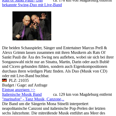
Rats of Sankt Pauli | Das
ca. 178 km von Magdeburg entfernt
bekannte Swing-Duo mit Live-Band
Die beiden Schauspieler, Sänger und Entertainer Marcus Prell &
Alexx Grimm lassen zusammen mit ihren Musikern als Rats Of
Sankt Pauli die Ära des Swing neu aufleben, wobei sie sich bei ihrer
Songauswahl nicht nur an Sinatra, Martin, Darin oder auch Bublé
und Cicero gebunden fühlen, sondern auch Eigenkompositionen
durchaus ihren würdigen Platz finden. Als Duo (Musik von CD)
oder mit Live-Band buchbar.
PLZ: 21035
Budget / Gage: auf Anfrage
Eintrag anzeigen >>
Italienische Musik Band
ca. 129 km von Magdeburg entfernt
''marinafon'' - Tanz Musik, Canzone,..
Die Band um die Sängerin Mona Stinelli interpretiert
neapolitanische Canzoni und italienische Pop-Perlen der letzten
sechs Jahrzehnte. Die mitreißende Musik entführt ans Meer des