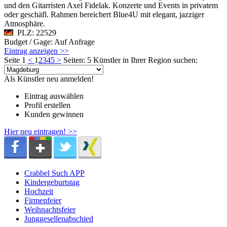
und den Gitarristen Axel Fidelak. Konzerte und Events in privatem
oder geschäfl. Rahmen bereichert Blue4U mit elegant, jazziger
Atmosphäre.
PLZ: 22529
Budget / Gage: Auf Anfrage
Eintrag anzeigen >>
Seite 1
<
1
2
3
4
5
>
Seiten: 5
Künstler in Ihrer Region suchen:
Als Künstler neu anmelden!
Eintrag auswählen
Profil erstellen
Kunden gewinnen
Hier neu eintragen! >>
Crabbel Such APP
Kindergeburtstag
Hochzeit
Firmenfeier
Weihnachtsfeier
Junggesellenabschied