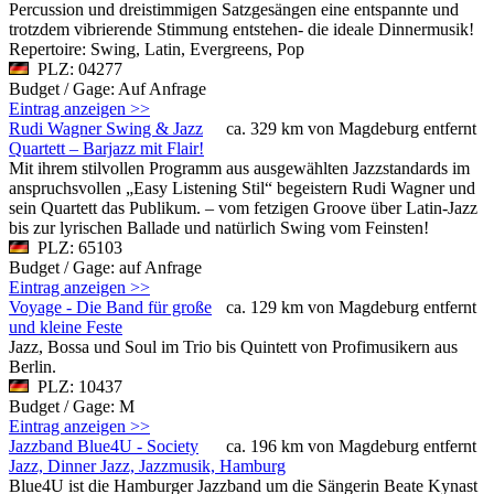
Percussion und dreistimmigen Satzgesängen eine entspannte und
trotzdem vibrierende Stimmung entstehen- die ideale Dinnermusik!
Repertoire: Swing, Latin, Evergreens, Pop
PLZ: 04277
Budget / Gage: Auf Anfrage
Eintrag anzeigen >>
Rudi Wagner Swing & Jazz
ca. 329 km von Magdeburg entfernt
Quartett – Barjazz mit Flair!
Mit ihrem stilvollen Programm aus ausgewählten Jazzstandards im
anspruchsvollen „Easy Listening Stil“ begeistern Rudi Wagner und
sein Quartett das Publikum. – vom fetzigen Groove über Latin-Jazz
bis zur lyrischen Ballade und natürlich Swing vom Feinsten!
PLZ: 65103
Budget / Gage: auf Anfrage
Eintrag anzeigen >>
Voyage - Die Band für große
ca. 129 km von Magdeburg entfernt
und kleine Feste
Jazz, Bossa und Soul im Trio bis Quintett von Profimusikern aus
Berlin.
PLZ: 10437
Budget / Gage: M
Eintrag anzeigen >>
Jazzband Blue4U - Society
ca. 196 km von Magdeburg entfernt
Jazz, Dinner Jazz, Jazzmusik, Hamburg
Blue4U ist die Hamburger Jazzband um die Sängerin Beate Kynast