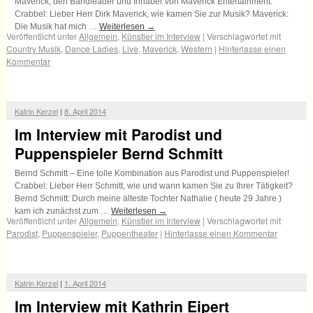
Maverick, den Bandleader und Inhaber von Maverick Entertainment.
Crabbel: Lieber Herr Dirk Maverick, wie kamen Sie zur Musik? Maverick:
Die Musik hat mich …
Weiterlesen
→
Veröffentlicht unter
Allgemein
,
Künstler im Interview
|
Verschlagwortet mit
Country Musik
,
Dance Ladies
,
Live
,
Maverick
,
Western
|
Hinterlasse einen
Kommentar
Katrin Kerzel
|
8. April 2014
Im Interview mit Parodist und
Puppenspieler Bernd Schmitt
Bernd Schmitt – Eine tolle Kombination aus Parodist und Puppenspieler!
Crabbel: Lieber Herr Schmitt, wie und wann kamen Sie zu Ihrer Tätigkeit?
Bernd Schmitt: Durch meine älteste Tochter Nathalie ( heute 29 Jahre )
kam ich zunächst zum …
Weiterlesen
→
Veröffentlicht unter
Allgemein
,
Künstler im Interview
|
Verschlagwortet mit
Parodist
,
Puppenspieler
,
Puppentheater
|
Hinterlasse einen Kommentar
Katrin Kerzel
|
1. April 2014
Im Interview mit Kathrin Eipert