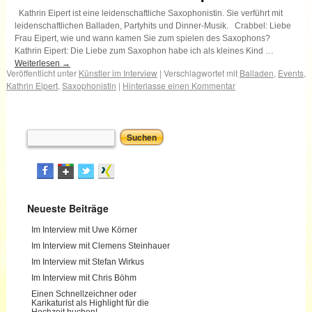
Kathrin Eipert ist eine leidenschaftliche Saxophonistin. Sie verführt mit
leidenschaftlichen Balladen, Partyhits und Dinner-Musik. Crabbel: Liebe
Frau Eipert, wie und wann kamen Sie zum spielen des Saxophons?
Kathrin Eipert: Die Liebe zum Saxophon habe ich als kleines Kind …
Weiterlesen
→
Veröffentlicht unter
Künstler im Interview
|
Verschlagwortet mit
Balladen
,
Events
,
Kathrin Eipert
,
Saxophonistin
|
Hinterlasse einen Kommentar
Neueste Beiträge
Im Interview mit Uwe Körner
Im Interview mit Clemens Steinhauer
Im Interview mit Stefan Wirkus
Im Interview mit Chris Böhm
Einen Schnellzeichner oder
Karikaturist als Highlight für die
Hochzeit buchen!