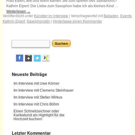
Frau Eipert, wie und wann kamen Sie zum spielen des Saxophons?
Kathrin Eipert: Die Liebe zum Saxophon habe ich als kleines Kind …
Weiterlesen
→
Veröffentlicht unter
Künstler im Interview
|
Verschlagwortet mit
Balladen
,
Events
,
Kathrin Eipert
,
Saxophonistin
|
Hinterlasse einen Kommentar
Neueste Beiträge
Im Interview mit Uwe Körner
Im Interview mit Clemens Steinhauer
Im Interview mit Stefan Wirkus
Im Interview mit Chris Böhm
Einen Schnellzeichner oder
Karikaturist als Highlight für die
Hochzeit buchen!
Letzter Kommentar