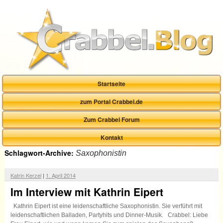
Startseite
zum Portal Crabbel.de
Zum Crabbel Forum
Kontakt
Schlagwort-Archive:
Saxophonistin
Katrin Kerzel
|
1. April 2014
Im Interview mit Kathrin Eipert
Kathrin Eipert ist eine leidenschaftliche Saxophonistin. Sie verführt mit
leidenschaftlichen Balladen, Partyhits und Dinner-Musik. Crabbel: Liebe