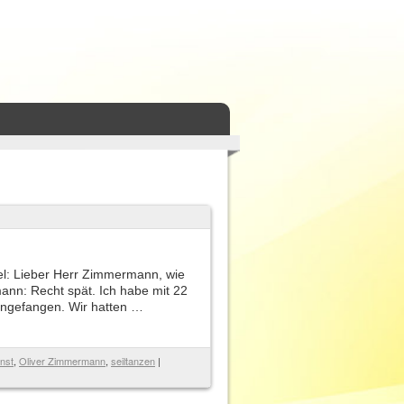
el: Lieber Herr Zimmermann, wie
ann: Recht spät. Ich habe mit 22
angefangen. Wir hatten …
nst
,
Oliver Zimmermann
,
seiltanzen
|