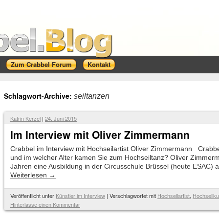
Zum Crabbel Forum
Kontakt
Schlagwort-Archive:
seiltanzen
Katrin Kerzel
|
24. Juni 2015
Im Interview mit Oliver Zimmermann
Crabbel im Interview mit Hochseilartist Oliver Zimmermann Crabb
und im welcher Alter kamen Sie zum Hochseiltanz? Oliver Zimmerm
Jahren eine Ausbildung in der Circusschule Brüssel (heute ESAC) 
Weiterlesen
→
Veröffentlicht unter
Künstler im Interview
|
Verschlagwortet mit
Hochseilartist
,
Hochseilku
Hinterlasse einen Kommentar