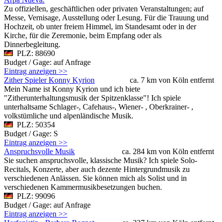
Zu offiziellen, geschäftlichen oder privaten Veranstaltungen; auf
Messe, Vernisage, Ausstellung oder Lesung. Für die Trauung und
Hochzeit, ob unter freiem Himmel, im Standesamt oder in der
Kirche, für die Zeremonie, beim Empfang oder als
Dinnerbegleitung.
PLZ: 88690
Budget / Gage: auf Anfrage
Eintrag anzeigen >>
Zither Spieler Konny Kyrion
ca. 7 km von Köln entfernt
Mein Name ist Konny Kyrion und ich biete
"Zitherunterhaltungsmusik der Spitzenklasse"! Ich spiele
unterhaltsame Schlager-, Cafehaus-, Wiener- , Oberkrainer- ,
volkstümliche und alpenländische Musik.
PLZ: 50354
Budget / Gage: S
Eintrag anzeigen >>
Anspruchsvolle Musik
ca. 284 km von Köln entfernt
Sie suchen anspruchsvolle, klassische Musik? Ich spiele Solo-
Recitals, Konzerte, aber auch dezente Hintergrundmusik zu
verschiedenen Anlässen. Sie können mich als Solist und in
verschiedenen Kammermusikbesetzungen buchen.
PLZ: 99096
Budget / Gage: auf Anfrage
Eintrag anzeigen >>