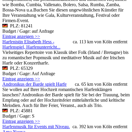
wie Bomba, Cumbia, Vallenato, Bolero, Salsa, Rumba, Zamba,
Bossa-Nova u.a.Buchen Sie diesen ungewöhnlichen Künstler für
Ihre Veranstaltung wie Gala, Kulturveranstaltung, Festival oder
Firmen-Event.
PLZ: 81241
Budget / Gage: auf Anfrage
Eintrag anzeigen >>
Harfenistin Elisabeth Hess -
ca. 113 km von Köln entfernt
Harfenspiel, Harfenunterricht...
Vielseitiges Repertoire von Klassik über Folk (Irland / Bretagne) bis
zu romantischer Popmusik und meditativer Musik auf der Irischen
Harfe oder Konzertharfe.
PLZ: 65329
Budget / Gage: Auf Anfrage
Eintrag anzeigen >>
Andronikus der Barde spielt Harfe
ca. 65 km von Köln entfernt
Sie wollen auf Ihrer Hochzeit romantischen Harfenklängen
lauschen? Andronikus der Barde spielt für Sie bei der Trauung, beim
Empfang oder auf der Hochzeitsfeier mittelalterliche und keltische
Melodien. Auch für Ihre Feier, Veranst., auch als Trio.
PLZ: 45881
Budget / Gage: S
Eintrag anzeigen >>
Harfenmusik für Events mit Niveau.
ca. 392 km von Köln entfernt
Arpa Nueva.