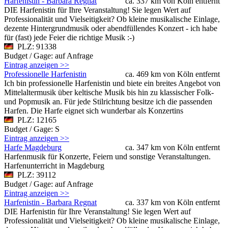
Harfenistin - Barbara Regnat
ca. 337 km von Köln entfernt
DIE Harfenistin für Ihre Veranstaltung! Sie legen Wert auf
Professionalität und Vielseitigkeit? Ob kleine musikalische Einlage,
dezente Hintergrundmusik oder abendfüllendes Konzert - ich habe
für (fast) jede Feier die richtige Musik :-)
PLZ: 91338
Budget / Gage: auf Anfrage
Eintrag anzeigen >>
Professionelle Harfenistin
ca. 469 km von Köln entfernt
Ich bin professionelle Harfenistin und biete ein breites Angebot von
Mittelaltermusik über keltische Musik bis hin zu klassischer Folk-
und Popmusik an. Für jede Stilrichtung besitze ich die passenden
Harfen. Die Harfe eignet sich wunderbar als Konzertins
PLZ: 12165
Budget / Gage: S
Eintrag anzeigen >>
Harfe Magdeburg
ca. 347 km von Köln entfernt
Harfenmusik für Konzerte, Feiern und sonstige Veranstaltungen.
Harfenunterricht in Magdeburg
PLZ: 39112
Budget / Gage: auf Anfrage
Eintrag anzeigen >>
Harfenistin - Barbara Regnat
ca. 337 km von Köln entfernt
DIE Harfenistin für Ihre Veranstaltung! Sie legen Wert auf
Professionalität und Vielseitigkeit? Ob kleine musikalische Einlage,