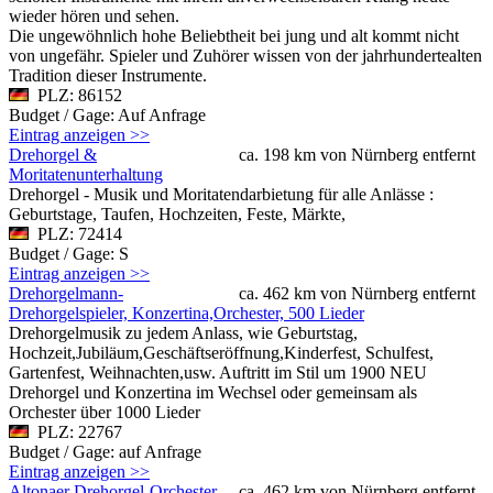
wieder hören und sehen.
Die ungewöhnlich hohe Beliebtheit bei jung und alt kommt nicht
von ungefähr. Spieler und Zuhörer wissen von der jahrhundertealten
Tradition dieser Instrumente.
PLZ: 86152
Budget / Gage: Auf Anfrage
Eintrag anzeigen >>
Drehorgel &
ca. 198 km von Nürnberg entfernt
Moritatenunterhaltung
Drehorgel - Musik und Moritatendarbietung für alle Anlässe :
Geburtstage, Taufen, Hochzeiten, Feste, Märkte,
PLZ: 72414
Budget / Gage: S
Eintrag anzeigen >>
Drehorgelmann-
ca. 462 km von Nürnberg entfernt
Drehorgelspieler, Konzertina,Orchester, 500 Lieder
Drehorgelmusik zu jedem Anlass, wie Geburtstag,
Hochzeit,Jubiläum,Geschäftseröffnung,Kinderfest, Schulfest,
Gartenfest, Weihnachten,usw. Auftritt im Stil um 1900 NEU
Drehorgel und Konzertina im Wechsel oder gemeinsam als
Orchester über 1000 Lieder
PLZ: 22767
Budget / Gage: auf Anfrage
Eintrag anzeigen >>
Altonaer Drehorgel-Orchester,
ca. 462 km von Nürnberg entfernt