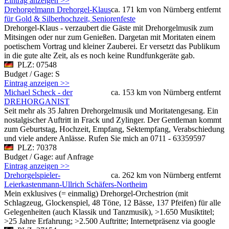
Eintrag anzeigen >>
Drehorgelmann Drehorgel-Klaus
ca. 171 km von Nürnberg entfernt
für Gold & Silberhochzeit, Seniorenfeste
Drehorgel-Klaus - verzaubert die Gäste mit Drehorgelmusik zum
Mitsingen oder nur zum Genießen. Dargetan mit Moritaten einem
poetischem Vortrag und kleiner Zauberei. Er versetzt das Publikum
in die gute alte Zeit, als es noch keine Rundfunkgeräte gab.
PLZ: 07548
Budget / Gage: S
Eintrag anzeigen >>
Michael Scheck - der
ca. 153 km von Nürnberg entfernt
DREHORGANIST
Seit mehr als 35 Jahren Drehorgelmusik und Moritatengesang. Ein
nostalgischer Auftritt in Frack und Zylinger. Der Gentleman kommt
zum Geburtstag, Hochzeit, Empfang, Sektempfang, Verabschiedung
und viele andere Anlässe. Rufen Sie mich an 0711 - 63359597
PLZ: 70378
Budget / Gage: auf Anfrage
Eintrag anzeigen >>
Drehorgelspieler-
ca. 262 km von Nürnberg entfernt
Leierkastenmann-Ullrich Schäfers-Northeim
Mein exklusives (= einmalig) Drehorgel-Orchestrion (mit
Schlagzeug, Glockenspiel, 48 Töne, 12 Bässe, 137 Pfeifen) für alle
Gelegenheiten (auch Klassik und Tanzmusik), >1.650 Musiktitel;
>25 Jahre Erfahrung; >2.500 Auftritte; Internetpräsenz via google