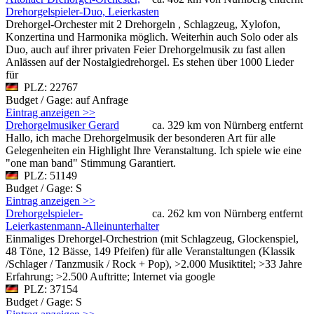
Drehorgelspieler-Duo, Leierkasten
Drehorgel-Orchester mit 2 Drehorgeln , Schlagzeug, Xylofon,
Konzertina und Harmonika möglich. Weiterhin auch Solo oder als
Duo, auch auf ihrer privaten Feier Drehorgelmusik zu fast allen
Anlässen auf der Nostalgiedrehorgel. Es stehen über 1000 Lieder
für
PLZ: 22767
Budget / Gage: auf Anfrage
Eintrag anzeigen >>
Drehorgelmusiker Gerard
ca. 329 km von Nürnberg entfernt
Hallo, ich mache Drehorgelmusik der besonderen Art für alle
Gelegenheiten ein Highlight Ihre Veranstaltung. Ich spiele wie eine
"one man band" Stimmung Garantiert.
PLZ: 51149
Budget / Gage: S
Eintrag anzeigen >>
Drehorgelspieler-
ca. 262 km von Nürnberg entfernt
Leierkastenmann-Alleinunterhalter
Einmaliges Drehorgel-Orchestrion (mit Schlagzeug, Glockenspiel,
48 Töne, 12 Bässe, 149 Pfeifen) für alle Veranstaltungen (Klassik
/Schlager / Tanzmusik / Rock + Pop), >2.000 Musiktitel; >33 Jahre
Erfahrung; >2.500 Auftritte; Internet via google
PLZ: 37154
Budget / Gage: S