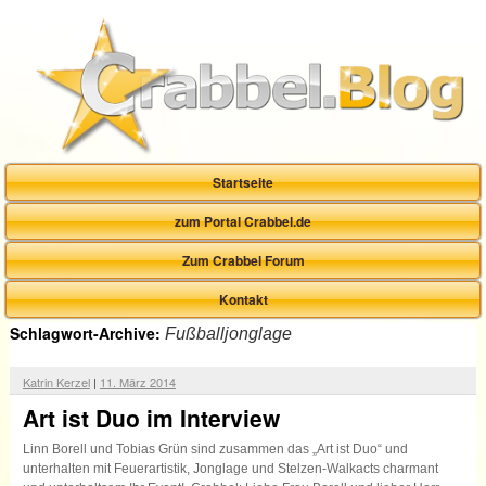
Startseite
zum Portal Crabbel.de
Zum Crabbel Forum
Kontakt
Schlagwort-Archive:
Fußballjonglage
Katrin Kerzel
|
11. März 2014
Art ist Duo im Interview
Linn Borell und Tobias Grün sind zusammen das „Art ist Duo“ und
unterhalten mit Feuerartistik, Jonglage und Stelzen-Walkacts charmant