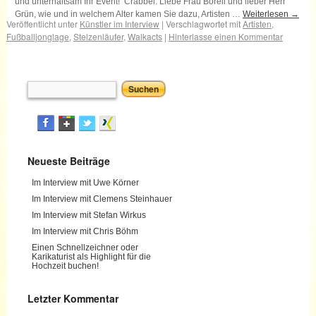
und unterhaltsam Ihr Event! Crabbel: Liebe Frau Borell und lieber Herr
Grün, wie und in welchem Alter kamen Sie dazu, Artisten …
Weiterlesen
→
Veröffentlicht unter
Künstler im Interview
|
Verschlagwortet mit
Artisten
,
Fußballjonglage
,
Stelzenläufer
,
Walkacts
|
Hinterlasse einen Kommentar
Neueste Beiträge
Im Interview mit Uwe Körner
Im Interview mit Clemens Steinhauer
Im Interview mit Stefan Wirkus
Im Interview mit Chris Böhm
Einen Schnellzeichner oder
Karikaturist als Highlight für die
Hochzeit buchen!
Letzter Kommentar