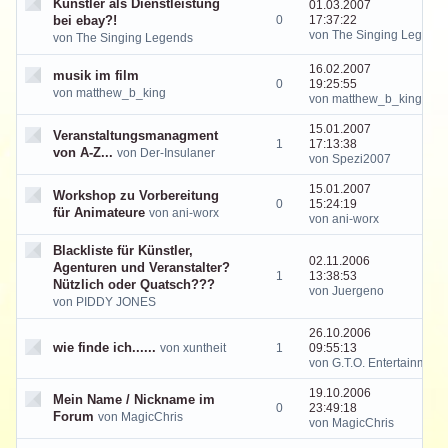
Künstler als Dienstleistung
01.03.2007
bei ebay?!
0
17:37:22
von The Singing Legend
von The Singing Legends
16.02.2007
musik im film
0
19:25:55
von matthew_b_king
von matthew_b_king
15.01.2007
Veranstaltungsmanagment
1
17:13:38
von A-Z...
von Der-Insulaner
von Spezi2007
15.01.2007
Workshop zu Vorbereitung
0
15:24:19
für Animateure
von ani-worx
von ani-worx
Blackliste für Künstler,
02.11.2006
Agenturen und Veranstalter?
1
13:38:53
Nützlich oder Quatsch???
von Juergeno
von PIDDY JONES
26.10.2006
wie finde ich......
von xuntheit
1
09:55:13
von G.T.O. Entertainment
19.10.2006
Mein Name / Nickname im
0
23:49:18
Forum
von MagicChris
von MagicChris