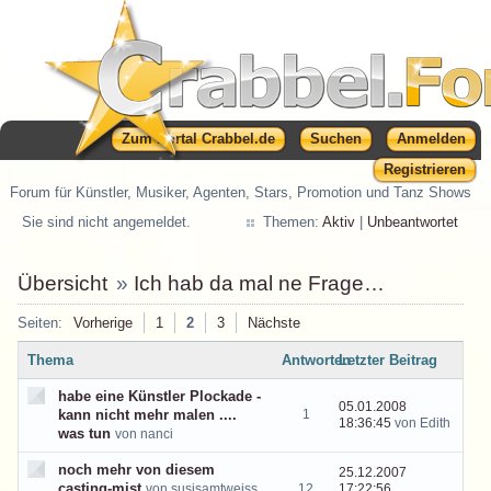
Zum Portal Crabbel.de
Suchen
Anmelden
Registrieren
Forum für Künstler, Musiker, Agenten, Stars, Promotion und Tanz Shows
Sie sind nicht angemeldet.
Themen:
Aktiv
|
Unbeantwortet
Übersicht
»
Ich hab da mal ne Frage…
Seiten:
Vorherige
1
2
3
Nächste
Thema
Antworten
Letzter Beitrag
habe eine Künstler Plockade -
05.01.2008
kann nicht mehr malen ....
1
18:36:45
von Edith
was tun
von nanci
noch mehr von diesem
25.12.2007
casting-mist
von susisamtweiss
12
17:22:56