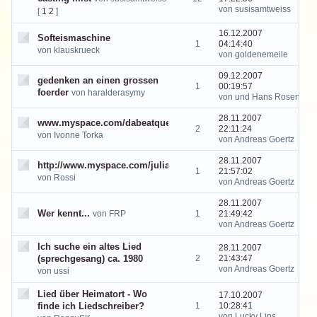
von susisamtweiss
[
1
2
]
16.12.2007
Softeismaschine
1
04:14:40
von klauskrueck
von goldenemeile
09.12.2007
gedenken an einen grossen
1
00:19:57
foerder
von haralderasymy
von und Hans Rosental
28.11.2007
www.myspace.com/dabeatqueen
2
22:11:24
von Ivonne Torka
von Andreas Goertz
28.11.2007
http://www.myspace.com/julianorossiswing
1
21:57:02
von Rossi
von Andreas Goertz
28.11.2007
Wer kennt...
von FRP
1
21:49:42
von Andreas Goertz
Ich suche ein altes Lied
28.11.2007
(sprechgesang) ca. 1980
2
21:43:47
von Andreas Goertz
von ussi
Lied über Heimatort - Wo
17.10.2007
finde ich Liedschreiber?
1
10:28:41
von Lucky Lips