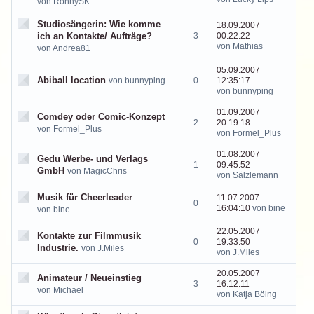
von RonnySK
Studiosängerin: Wie komme
18.09.2007
ich an Kontakte/ Aufträge?
3
00:22:22
von Mathias
von Andrea81
05.09.2007
Abiball location
von bunnyping
0
12:35:17
von bunnyping
01.09.2007
Comdey oder Comic-Konzept
2
20:19:18
von Formel_Plus
von Formel_Plus
01.08.2007
Gedu Werbe- und Verlags
1
09:45:52
GmbH
von MagicChris
von Sälzlemann
Musik für Cheerleader
11.07.2007
0
16:04:10
von bine
von bine
22.05.2007
Kontakte zur Filmmusik
0
19:33:50
Industrie.
von J.Miles
von J.Miles
20.05.2007
Animateur / Neueinstieg
3
16:12:11
von Michael
von Katja Böing