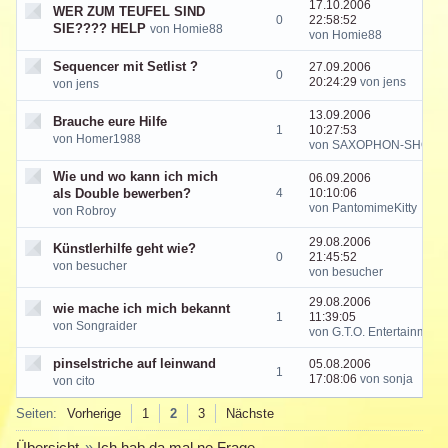
17.10.2006
WER ZUM TEUFEL SIND
0
22:58:52
SIE???? HELP
von Homie88
von Homie88
Sequencer mit Setlist ?
27.09.2006
0
20:24:29
von jens
von jens
13.09.2006
Brauche eure Hilfe
1
10:27:53
von Homer1988
von SAXOPHON-SHOW
Wie und wo kann ich mich
06.09.2006
als Double bewerben?
4
10:10:06
von PantomimeKitty
von Robroy
29.08.2006
Künstlerhilfe geht wie?
0
21:45:52
von besucher
von besucher
29.08.2006
wie mache ich mich bekannt
1
11:39:05
von Songraider
von G.T.O. Entertainment
pinselstriche auf leinwand
05.08.2006
1
17:08:06
von sonja
von cito
Seiten:
Vorherige
1
2
3
Nächste
Übersicht
»
Ich hab da mal ne Frage…