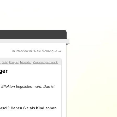
Im Interview mit Naié Mouangué
→
,
Felix
,
Gauger
,
Mentalist
,
Zauberer
permalink
ger
Effekten begeistern wird. Das ist
berei? Haben Sie als Kind schon