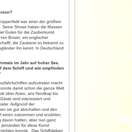
Person?
opperfield war einer der größten
n. Seine Shows haben die Massen
viel Gutes für die Zauberkunst
rren Brown, ein englischer
schafft, die Zauberei so bekannt zu
gländer ihn kennt. In Deutschland
hrmals im Jahr auf hoher See.
uf dem Schiff und wie empfinden
?
uzfahrtschiffen aufzutreten macht
konnte damit schon die ganze Welt
bik über Asien, ans Nordkap bis
Gäste sind interessiert und
ater. Aufgrund der
en sie gut abschalten und den
auf einen zukommen und erzählen,
ng davon hatten, aber nun ganz
n jemanden für diese Kunst
rnichten konnte. Das Schiffsleben