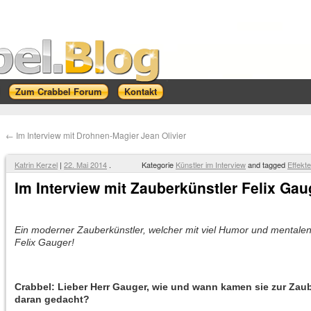
Zum Crabbel Forum
Kontakt
←
Im Interview mit Drohnen-Magier Jean Olivier
Katrin Kerzel
|
22. Mai 2014
.
Kategorie
Künstler im Interview
and tagged
Effekte
Im Interview mit Zauberkünstler Felix Gau
Ein moderner Zauberkünstler, welcher mit viel Humor und mentalen 
Felix Gauger!
Crabbel: Lieber Herr Gauger, wie und wann kamen sie zur Zau
daran gedacht?