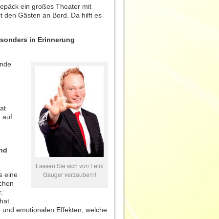
Gepäck ein großes Theater mit
 den Gästen an Bord. Da hilft es
esonders in Erinnerung
unde
at
 auf
h
und
Lassen Sie sich von Felix
Gauger verzaubern!
s eine
schen
.
hat.
und emotionalen Effekten, welche