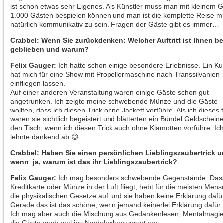
ist schon etwas sehr Eigenes. Als Künstler muss man mit kleinem 
1.000 Gästen bespielen können und man ist die komplette Reise mit
natürlich kommunikativ zu sein. Fragen der Gäste gibt es immer…
Crabbel: Wenn Sie zurückdenken: Welcher Auftritt ist Ihnen b
geblieben und warum?
Felix Gauger:
Ich hatte schon einige besondere Erlebnisse. Ein K
hat mich für eine Show mit Propellermaschine nach Transsilvanien
einfliegen lassen.
Auf einer anderen Veranstaltung waren einige Gäste schon gut
angetrunken. Ich zeigte meine schwebende Münze und die Gäste
wollten, dass ich diesen Trick ohne Jackett vorführe. Als ich dieses t
waren sie sichtlich begeistert und blätterten ein Bündel Geldscheine
den Tisch, wenn ich diesen Trick auch ohne Klamotten vorführe. Ic
lehnte dankend ab 😉
Crabbel: Haben Sie einen persönlichen Lieblingszaubertrick 
wenn ja, warum ist das ihr Lieblingszaubertrick?
Felix Gauger:
Ich mag besonders schwebende Gegenstände. Das
Kreditkarte oder Münze in der Luft fliegt, hebt für die meisten Men
die physikalischen Gesetze auf und sie haben keine Erklärung dafür
Gerade das ist das schöne, wenn jemand keinerlei Erklärung dafür 
Ich mag aber auch die Mischung aus Gedankenlesen, Mentalmagie 
die Gäste auch mal ins Nachdenken versetzen.