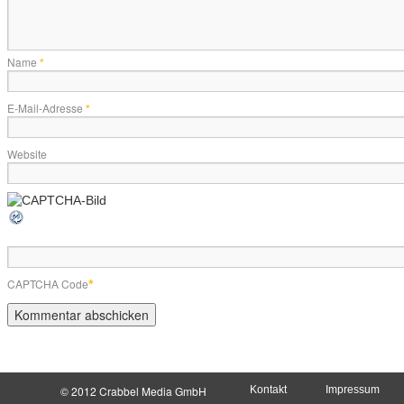
Name
*
E-Mail-Adresse
*
Website
CAPTCHA Code
*
© 2012 Crabbel Media GmbH
Kontakt
Impressum