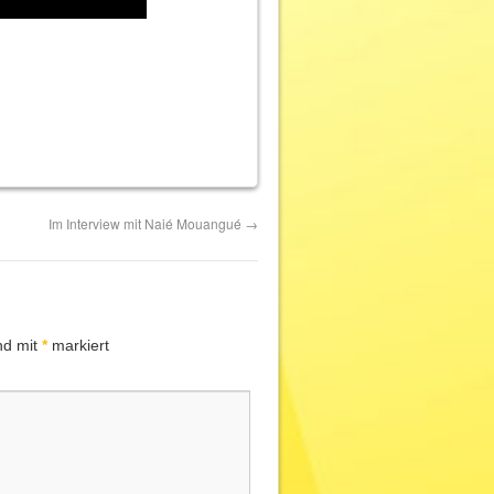
Im Interview mit Naié Mouangué
→
nd mit
*
markiert