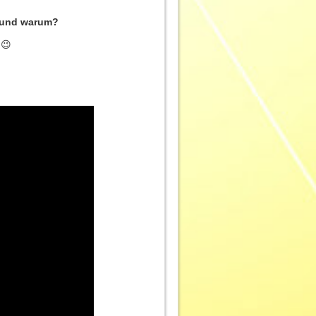
t und warum?
 😉