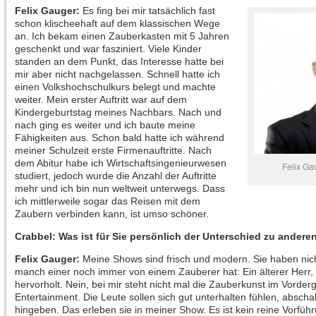
Felix Gauger:
Es fing bei mir tatsächlich fast
schon klischeehaft auf dem klassischen Wege
an. Ich bekam einen Zauberkasten mit 5 Jahren
geschenkt und war fasziniert. Viele Kinder
standen an dem Punkt, das Interesse hatte bei
mir aber nicht nachgelassen. Schnell hatte ich
einen Volkshochschulkurs belegt und machte
weiter. Mein erster Auftritt war auf dem
Kindergeburtstag meines Nachbars. Nach und
nach ging es weiter und ich baute meine
Fähigkeiten aus. Schon bald hatte ich während
meiner Schulzeit erste Firmenauftritte. Nach
dem Abitur habe ich Wirtschaftsingenieurwesen
Felix Ga
studiert, jedoch wurde die Anzahl der Auftritte
mehr und ich bin nun weltweit unterwegs. Dass
ich mittlerweile sogar das Reisen mit dem
Zaubern verbinden kann, ist umso schöner.
Crabbel: Was ist für Sie persönlich der Unterschied zu andere
Felix Gauger:
Meine Shows sind frisch und modern. Sie haben nich
manch einer noch immer von einem Zauberer hat: Ein älterer Herr,
hervorholt. Nein, bei mir steht nicht mal die Zauberkunst im Vorde
Entertainment. Die Leute sollen sich gut unterhalten fühlen, abscha
hingeben. Das erleben sie in meiner Show. Es ist kein reine Vorfüh