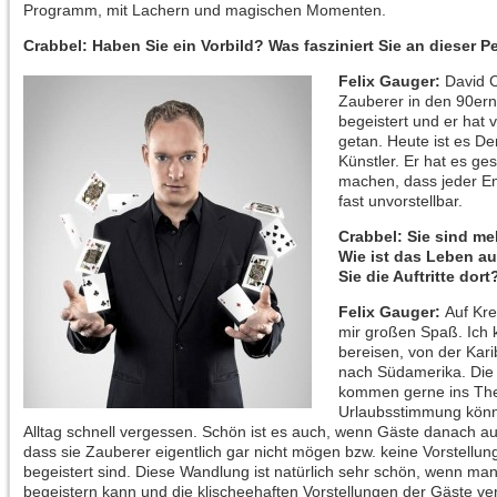
Programm, mit Lachern und magischen Momenten.
Crabbel: Haben Sie ein Vorbild? Was fasziniert Sie an dieser 
Felix Gauger:
David C
Zauberer in den 90er
begeistert und er hat 
getan. Heute ist es De
Künstler. Er hat es ge
machen, dass jeder En
fast unvorstellbar.
Crabbel: Sie sind me
Wie ist das Leben a
Sie die Auftritte dort
Felix Gauger:
Auf Kre
mir großen Spaß. Ich 
bereisen, von der Kari
nach Südamerika. Die 
kommen gerne ins The
Urlaubsstimmung könn
Alltag schnell vergessen. Schön ist es auch, wenn Gäste danach 
dass sie Zauberer eigentlich gar nicht mögen bzw. keine Vorstellu
begeistert sind. Diese Wandlung ist natürlich sehr schön, wenn ma
begeistern kann und die klischeehaften Vorstellungen der Gäste ve