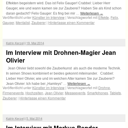
Effekten begeistern wird. Das ist Felix Gauger! Crabbel: Lieber Herr
Gauger, wie und wann kamen sie zur Zauberei? Haben Sie als Kind schon
daran gedacht? Felix Gauger: Es fing bei mir …
Weiterlesen
→
Veröffentlicht unter
Künstler im Interview
|
Verschlagwortet mit
Effekte
,
Felix
,
Gauger
,
Mentalist
,
Zauberer
|
Hinterlasse einen Kommentar
Katrin Kerzel
|
19. Mai 2014
Im Interview mit Drohnen-Magier Jean
Olivier
Jean Olivier liebt sowohl die Zauberkunst als auch die moderne Technik.
In seinen Shows kombiniert er beides gekonnt miteinander. Crabbel:
Lieber Herr Olivier, wie und im welchen Alter kamen Sie zur Zauberei?
Jean Olivier: Ich habe bei „Hamleys“ …
Weiterlesen
→
Veröffentlicht unter
Künstler im Interview
|
Verschlagwortet mit
Drohne
,
Firmenevents
,
Hochzeiten
,
Jean Olivier
,
Messeevents
,
Smartphones
,
Tablets
,
Zauberer
|
Hinterlasse einen Kommentar
Katrin Kerzel
|
5. Mai 2014
Im Interview mit Markus Bender